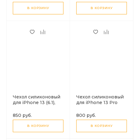
В КОРЗИНУ
В КОРЗИНУ
Чехол силиконовый
Чехол силиконовый
для iPhone 13 (6.1),
для iPhone 13 Pro
Pure series, HOCO,
Max (6.7), Fascination
красный
series, HOCO, черный
850 руб.
800 руб.
В КОРЗИНУ
В КОРЗИНУ