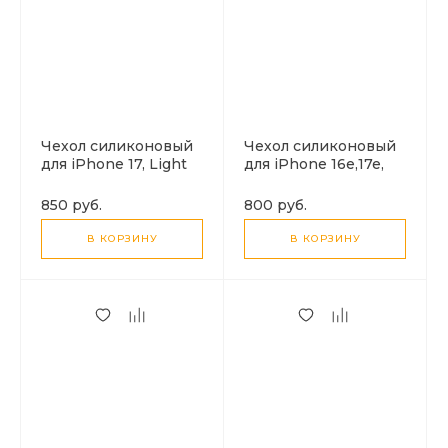
Чехол силиконовый
Чехол силиконовый
для iPhone 17, Light
для iPhone 16e,17e,
series TPU, HOCO,
Light series TPU,
прозрачный
HOCO, прозрачный
850 руб.
800 руб.
В КОРЗИНУ
В КОРЗИНУ