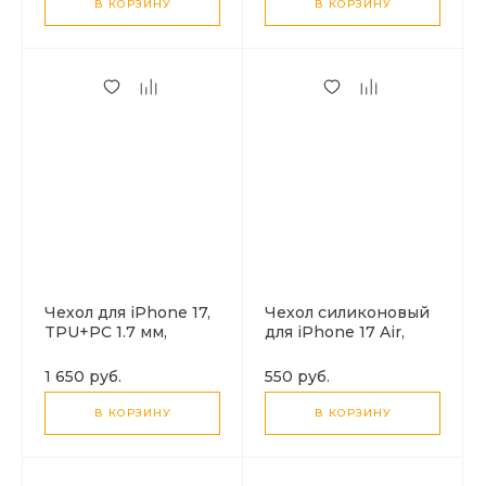
В КОРЗИНУ
В КОРЗИНУ
Чехол для iPhone 17,
Чехол силиконовый
TPU+PC 1.7 мм,
для iPhone 17 Air,
Магнитный
Light series TPU,
(MagSafe), с
HOCO, прозрачный
1 650 руб.
550 руб.
подставкой, AS12,
HOCO, прозрачный
В КОРЗИНУ
В КОРЗИНУ