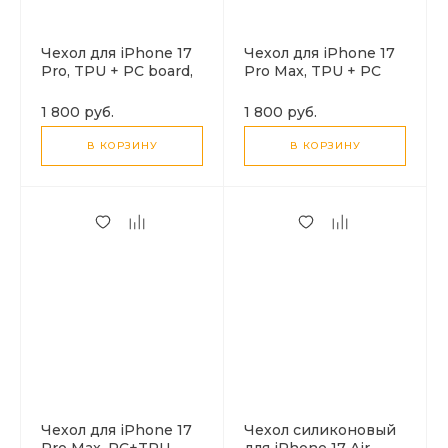
Чехол для iPhone 17
Чехол для iPhone 17
Pro, TPU + PC board,
Pro Max, TPU + PC
Магнитный
board, Магнитный
(MagSafe), с
(MagSafe), с
1 800 руб.
1 800 руб.
подставкой, AS1,
подставкой, AS1,
HOCO, черный
HOCO, черный
В КОРЗИНУ
В КОРЗИНУ
Чехол для iPhone 17
Чехол силиконовый
Pro Max, PC+TPU,
для iPhone 17 Air,