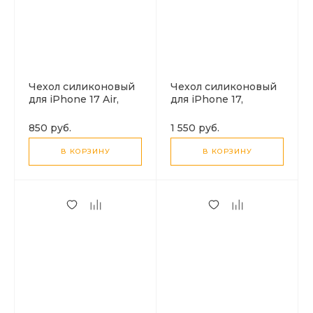
Чехол силиконовый
Чехол силиконовый
для iPhone 17 Air,
для iPhone 17,
Противоударная
Магнитный
серия TPU, HOCO,
(MagSafe), HOCO,
850 руб.
1 550 руб.
прозрачный
прозрачный
В КОРЗИНУ
В КОРЗИНУ