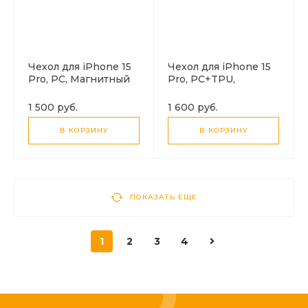
Чехол для iPhone 15
Чехол для iPhone 15
Pro, PC, Магнитный
Pro, PC+TPU,
(MagSafe), AS3, HOCO,
Магнитный
прозрачный
(MagSafe), AS5, HOCO,
1 500 руб.
1 600 руб.
пурпурный
В КОРЗИНУ
В КОРЗИНУ
ПОКАЗАТЬ ЕЩЕ
1
2
3
4