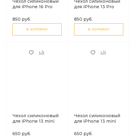
Чехол силиконовый
Чехол силиконовый
для iPhone 16 Pro
для iPhone 13 Pro
Max, Light series TPU,
Max (6.7), Pure series,
HOCO, прозрачный
HOCO, красный
850 руб.
850 руб.
В КОРЗИНУ
В КОРЗИНУ
Чехол силиконовый
Чехол силиконовый
для iPhone 13 mini
для iPhone 13 mini
(5.4), Pure series,
(5.4), Pure series,
HOCO, красный
HOCO, черный
650 руб.
650 руб.