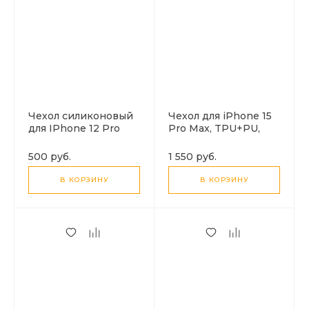
Чехол силиконовый
Чехол для iPhone 15
для IPhone 12 Pro
Pro Max, TPU+PU,
Max (6.7), Fascination
Магнитный
series TPU, HOCO,
(MagSafe), AS8, HOCO,
500 руб.
1 550 руб.
черный
черный
В КОРЗИНУ
В КОРЗИНУ