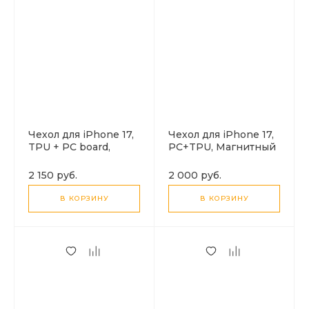
Чехол для iPhone 17,
Чехол для iPhone 17,
TPU + PC board,
PC+TPU, Магнитный
Магнитный
(MagSafe), AS4, HOCO,
(MagSafe), с
прозрачный
2 150 руб.
2 000 руб.
подставкой, AS1,
HOCO, прозрачный
В КОРЗИНУ
В КОРЗИНУ