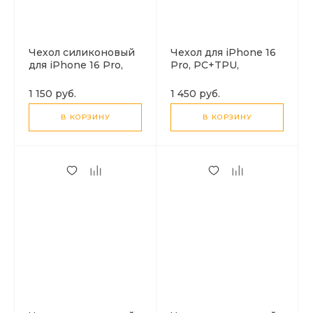
Чехол силиконовый
Чехол для iPhone 16
для iPhone 16 Pro,
Pro, PC+TPU,
Магнитный
Магнитный
(MagSafe), HOCO,
(MagSafe), AS4, HOCO,
1 150 руб.
1 450 руб.
прозрачный
прозрачный
В КОРЗИНУ
В КОРЗИНУ