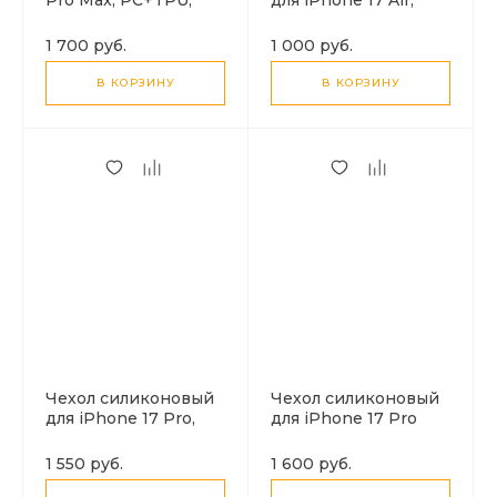
Магнитный
Магнитный
(MagSafe), AS4, HOCO,
(MagSafe), HOCO,
1 700 руб.
1 000 руб.
прозрачный
прозрачный
В КОРЗИНУ
В КОРЗИНУ
Чехол силиконовый
Чехол силиконовый
для iPhone 17 Pro,
для iPhone 17 Pro
Магнитный
Max, Магнитный
(MagSafe), HOCO,
(MagSafe), HOCO,
1 550 руб.
1 600 руб.
прозрачный
прозрачный