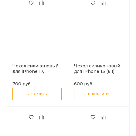
Чехол силиконовый
Чехол силиконовый
для iPhone 17,
для iPhone 13 (6.1),
Противоударная
Lens bracket series,
серия TPU, HOCO,
HOCO, матовый
700 руб.
600 руб.
прозрачный
черный
В КОРЗИНУ
В КОРЗИНУ