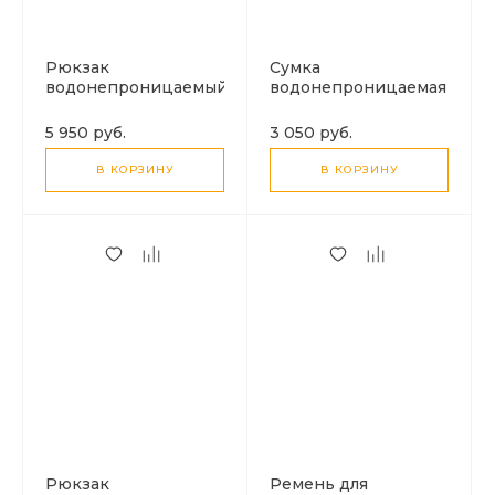
Рюкзак
Сумка
водонепроницаемый
водонепроницаемая
для фотоаппарата,
для фотоаппарата,
камеры и др., 5018,
камеры и др., 5016,
5 950 руб.
3 050 руб.
PULUZ, с солнечной
PULUZ, складная,
батареей 12Вт,
черный
В КОРЗИНУ
В КОРЗИНУ
черный
Рюкзак
Ремень для