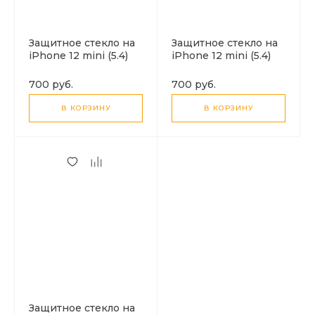
Защитное стекло на
Защитное стекло на
iPhone 12 mini (5.4)
iPhone 12 mini (5.4)
A20, HOCO, Ultra-thin
A19, HOCO,
full screen,
Shatterproof ultra-
700 руб.
700 руб.
прозрачное
fine edge full screen
HD tempered film,
В КОРЗИНУ
В КОРЗИНУ
черное
Защитное стекло на