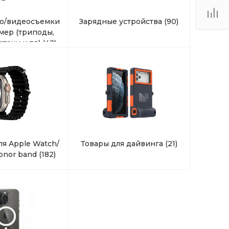
Пн-Вс 10:00-20:00
то/видеосъемки
Зарядные устройства
(90)
г. Санкт-Петербург,
мер (триподы,
Волковский проспект
32, ТК «Радиус» Магазин
стаки и тд)
(42)
X-CASE, 1 этаж,
помещение 1-9
Пн-Вс 10:00-22:00
+7 (911) 132-74-83
г. Санкт-Петербург, пр.
Стачек д. 99, ТРК
"Континент на Стачек",
магазин X-CASE, 1 этаж,
помещение 1-04
Пн-Вс 10:00-22:00
я Apple Watch/
Товары для дайвинга
(21)
+7 (911) 022-70-21
Honor band
(182)
г. Санкт-Петербург,
Балканская площадь,
дом 5 литера В, ТРК
"Балканский 5", Магазин
X-Case, 1 этаж,
помещение 1-19
Пн-Вс 10:00-22:00
+7 (911) 194-22-45
г. Санкт-Петербург, ул.