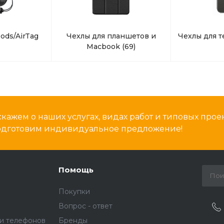
ods/AirTag
Чехлы для планшетов и
Чехлы для 
Macbook
(69)
кажем о наших услугах, видах работ и типовых проек
подготовим индивидуальное предложение!
Помощь
Покупки
Вопрос - ответ
и телефонов
Бренды