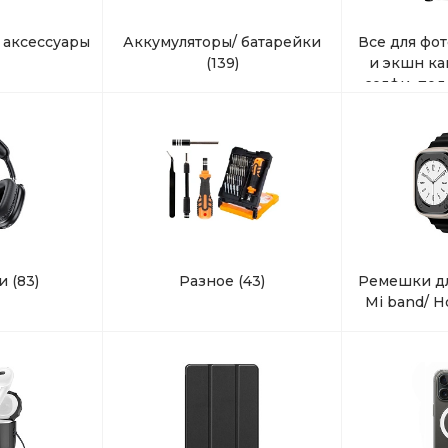
 аксессуары
Аккумуляторы/ батарейки
Все для фо
(139)
и экшн ка
селфи, под
ки
(83)
Разное
(43)
Ремешки дл
Mi band/ 