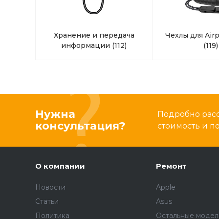
Хранение и передача
Чехлы для Airp
информации
(112)
(119)
Нужна
Подробно расс
консультация?
стоимость и 
О компании
Ремонт
Новости
Apple
Статьи
Asus
Политика
Остальные модел