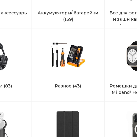
 аксессуары
Аккумуляторы/ батарейки
Все для фо
(139)
и экшн ка
селфи, под
ки
(83)
Разное
(43)
Ремешки дл
Mi band/ 