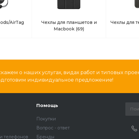
ods/AirTag
Чехлы для планшетов и
Чехлы для 
Macbook
(69)
кажем о наших услугах, видах работ и типовых проек
подготовим индивидуальное предложение!
Помощь
Покупки
Вопрос - ответ
и телефонов
Бренды