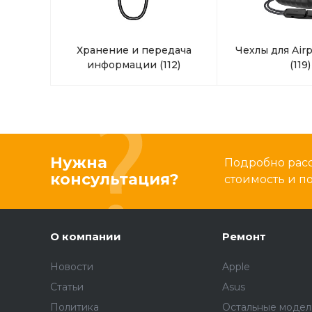
Хранение и передача
Чехлы для Airp
информации
(112)
(119)
Нужна
Подробно расс
консультация?
стоимость и 
О компании
Ремонт
Новости
Apple
Статьи
Asus
Политика
Остальные модел