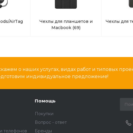
ods/AirTag
Чехлы для планшетов и
Чехлы для 
Macbook
(69)
кажем о наших услугах, видах работ и типовых проек
подготовим индивидуальное предложение!
Помощь
Покупки
Вопрос - ответ
и телефонов
Бренды