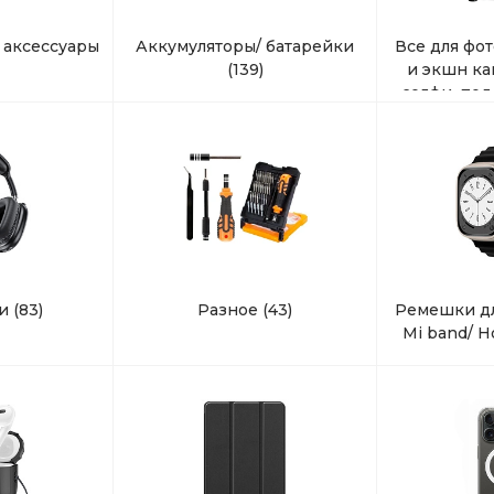
 аксессуары
Аккумуляторы/ батарейки
Все для фо
(139)
и экшн ка
селфи, под
ки
(83)
Разное
(43)
Ремешки дл
Mi band/ 