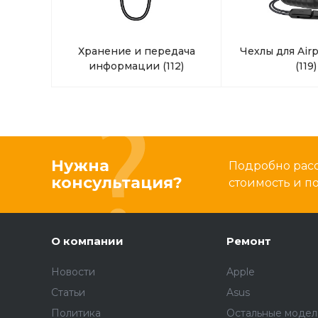
Хранение и передача
Чехлы для Airp
информации
(112)
(119)
Нужна
Подробно расс
консультация?
стоимость и 
О компании
Ремонт
Новости
Apple
Статьи
Asus
Политика
Остальные модел