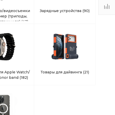
Пн-Вс 10:00-20:00
то/видеосъемки
Зарядные устройства
(90)
г. Санкт-Петербург,
мер (триподы,
Волковский проспект
32, ТК «Радиус» Магазин
стаки и тд)
(42)
X-CASE, 1 этаж,
помещение 1-9
Пн-Вс 10:00-22:00
+7 (911) 132-74-83
г. Санкт-Петербург, пр.
Стачек д. 99, ТРК
"Континент на Стачек",
магазин X-CASE, 1 этаж,
помещение 1-04
Пн-Вс 10:00-22:00
я Apple Watch/
Товары для дайвинга
(21)
+7 (911) 022-70-21
Honor band
(182)
г. Санкт-Петербург,
Балканская площадь,
дом 5 литера В, ТРК
"Балканский 5", Магазин
X-Case, 1 этаж,
помещение 1-19
Пн-Вс 10:00-22:00
+7 (911) 194-22-45
г. Санкт-Петербург, ул.