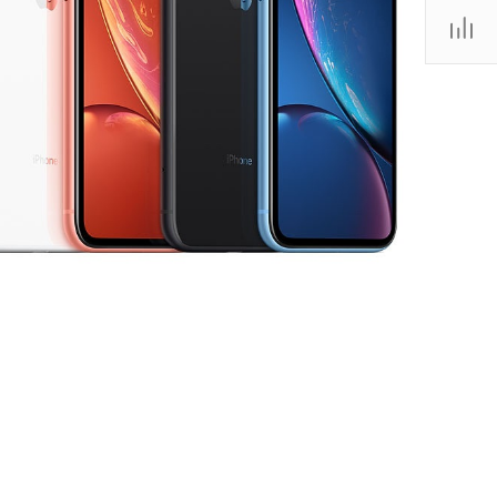
Пн-Вс 10:00-20:00
г. Санкт-Петербург,
Волковский проспект
32, ТК «Радиус» Магазин
X-CASE, 1 этаж,
помещение 1-9
Пн-Вс 10:00-22:00
+7 (911) 132-74-83
г. Санкт-Петербург, пр.
Стачек д. 99, ТРК
"Континент на Стачек",
магазин X-CASE, 1 этаж,
помещение 1-04
Пн-Вс 10:00-22:00
+7 (911) 022-70-21
г. Санкт-Петербург,
Балканская площадь,
дом 5 литера В, ТРК
"Балканский 5", Магазин
X-Case, 1 этаж,
помещение 1-19
Пн-Вс 10:00-22:00
+7 (911) 194-22-45
г. Санкт-Петербург, ул.