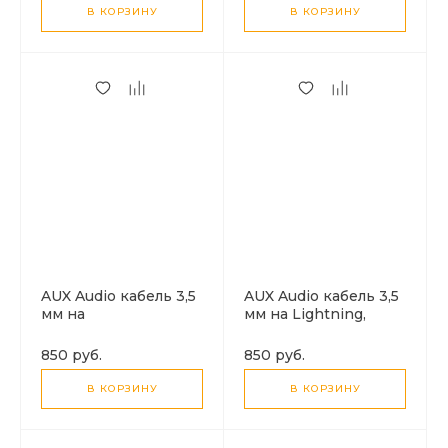
В КОРЗИНУ
В КОРЗИНУ
AUX Audio кабель 3,5
AUX Audio кабель 3,5
мм на
мм на Lightning,
Lightning+кнопки
музыка, высокое
регулировки
качество, белый
850 руб.
850 руб.
громкости, белый
В КОРЗИНУ
В КОРЗИНУ