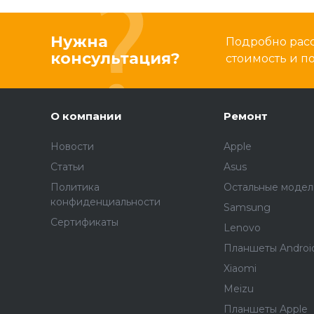
Нужна
Подробно расс
консультация?
стоимость и 
О компании
Ремонт
Новости
Apple
Статьи
Asus
Политика
Остальные модел
конфиденциальности
Samsung
Сертификаты
Lenovo
Планшеты Androi
Xiaomi
Meizu
Планшеты Apple