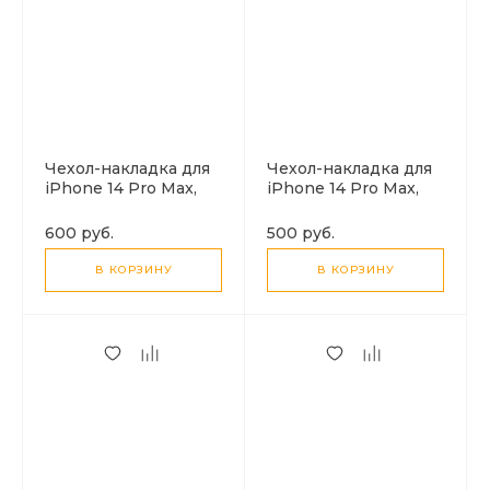
Чехол-накладка для
Чехол-накладка для
iPhone 14 Pro Max,
iPhone 14 Pro Max,
Silicon Case, без лого,
Silicon Case, без лого,
ярко-зеленый
зеленый
600 руб.
500 руб.
В КОРЗИНУ
В КОРЗИНУ