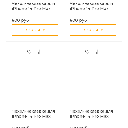
Чехол-накладка для
Чехол-накладка для
iPhone 14 Pro Max,
iPhone 14 Pro Max,
Silicon Case, без лого,
Silicon Case, без лого,
мятный
сосновый лес
600 руб.
600 руб.
В КОРЗИНУ
В КОРЗИНУ
Чехол-накладка для
Чехол-накладка для
iPhone 14 Pro Max,
iPhone 14 Pro Max,
Silicon Case, без лого,
Silicon Case, без лого,
бирюзовый
сиреневый
600 руб.
600 руб.