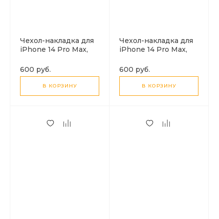
Чехол-накладка для
Чехол-накладка для
iPhone 14 Pro Max,
iPhone 14 Pro Max,
Silicon Case, без лого,
Silicon Case, без лого,
пурпурно-синий
черный
600 руб.
600 руб.
В КОРЗИНУ
В КОРЗИНУ