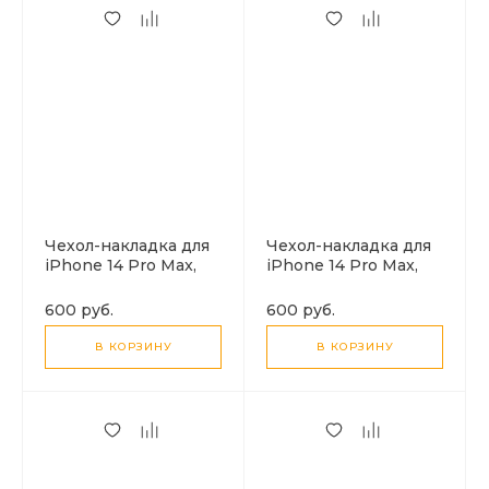
Чехол-накладка для
Чехол-накладка для
iPhone 14 Pro Max,
iPhone 14 Pro Max,
Silicon Case, без лого,
Silicon Case, без лого,
бледно-розовый
молочный
600 руб.
600 руб.
В КОРЗИНУ
В КОРЗИНУ