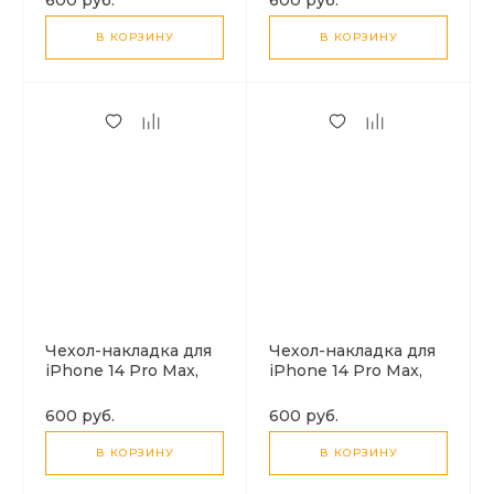
В КОРЗИНУ
В КОРЗИНУ
Чехол-накладка для
Чехол-накладка для
iPhone 14 Pro Max,
iPhone 14 Pro Max,
Silicon Case, без лого,
Silicon Case, без лого,
зеленый лес
ярко-розовый
600 руб.
600 руб.
В КОРЗИНУ
В КОРЗИНУ