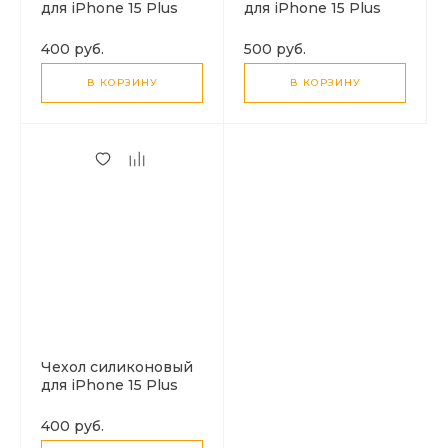
для iPhone 15 Plus
для iPhone 15 Plus
(6.7), усиленные края,
(6.7), good quality, c
с защитой камеры, X-
защитой камеры, X-
400 руб.
500 руб.
CASE, прозрачный
CASE, черный
В КОРЗИНУ
В КОРЗИНУ
Чехол силиконовый
для iPhone 15 Plus
(6.7), X-CASE,
прозрачный
400 руб.