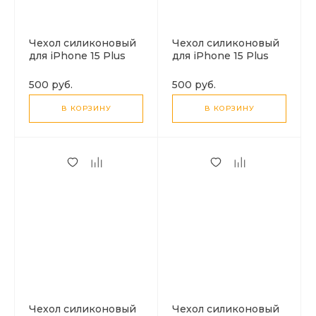
Чехол силиконовый
Чехол силиконовый
для iPhone 15 Plus
для iPhone 15 Plus
(6.7), с карманом для
(6.7), с карманом для
карты, X-CASE,
карты, с защитой
500 руб.
500 руб.
прозрачный
камеры, X-CASE,
затемненный
В КОРЗИНУ
В КОРЗИНУ
Чехол силиконовый
Чехол силиконовый