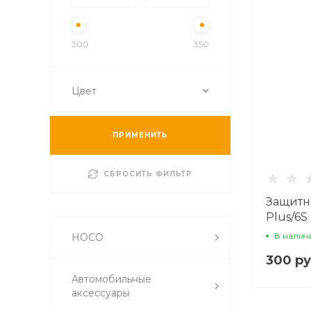
300
350
Цвет
ПРИМЕНИТЬ
СБРОСИТЬ ФИЛЬТР
Защитно
Plus/6S 
Shatter
В налич
HOCO
закругл
300 ру
Автомобильные
аксессуары