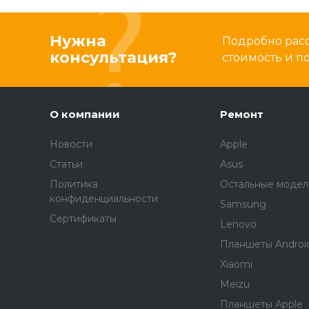
Нужна
Подробно расс
консультация?
стоимость и 
О компании
Ремонт
Новости
Apple
Статьи
Asus
Политика
Остальные модел
конфиденциальности
Samsung
Сертификаты
Lenovo
Планшеты Androi
Xiaomi
Meizu
Планшеты Apple