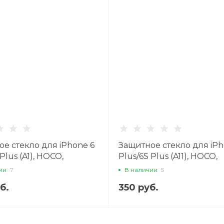
е стекло для iPhone 6
Защитное стекло для iPh
Plus (A1), HOCO,
Plus/6S Plus (A11), HOCO,
proof edges, 3D,
Narrow Edges 3D, белое
ии
7
В наличии
5
ённое, белое
б.
350 руб.