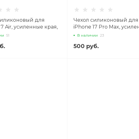
силиконовый для
Чехол силиконовый для
17 Air, усиленные края,
iPhone 17 Pro Max, усил
ой камеры, X-CASE,
края, с защитой камеры, 
ии
51
В наличии
23
чный
CASE, прозрачный
б.
500 руб.