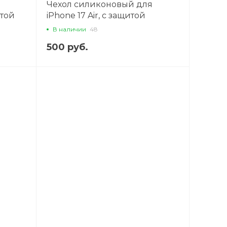
Чехол силиконовый для
итой
iPhone 17 Air, с защитой
чный
камеры, X-CASE, прозрачный
В наличии
48
500 руб.