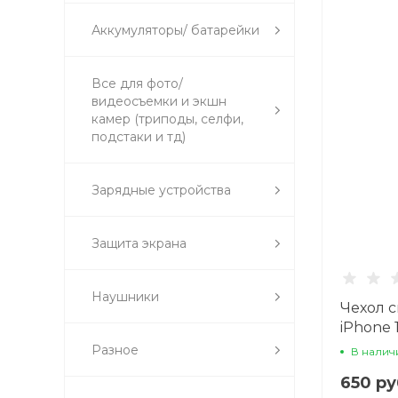
Аккумуляторы/ батарейки
Все для фото/
видеосъемки и экшн
камер (триподы, селфи,
подстаки и тд)
Зарядные устройства
Защита экрана
Наушники
Чехол 
iPhone 
(MagSaf
Разное
В налич
650 ру