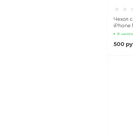
Чехол 
iPhone 
с защит
В налич
прозра
500 ру