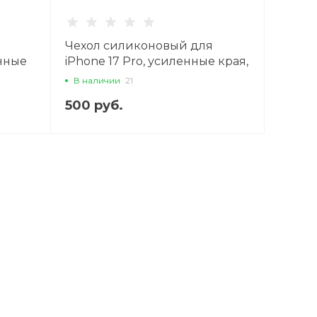
Чехол силиконовый для
енные
iPhone 17 Pro, усиленные края,
X-
с защитой камеры, X-CASE,
В наличии
21
прозрачный
500 руб.