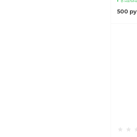
В налич
CASE, 
500 ру