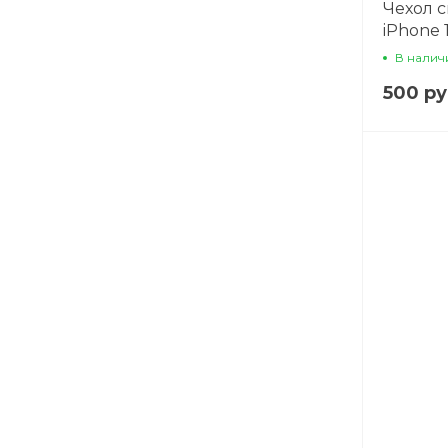
Чехол 
iPhone 
камеры
В налич
500 ру