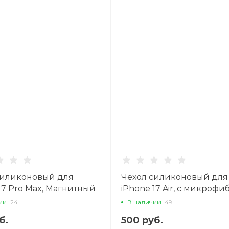
силиконовый для
Чехол силиконовый для
17 Pro Max, Магнитный
iPhone 17 Air, с микроф
e), X-CASE, прозрачный
внутри, с защитой камер
ии
24
В наличии
49
CASE, черный
б.
500 руб.