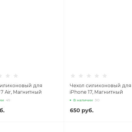
силиконовый для
Чехол силиконовый для
17 Air, Магнитный
iPhone 17, Магнитный
e), X-CASE, прозрачный
(MagSafe), X-CASE, проз
ии
49
В наличии
30
б.
650 руб.