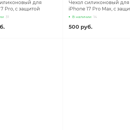
силиконовый для
Чехол силиконовый для
17 Pro, с защитой
iPhone 17 Pro Max, с защ
, X-CASE, прозрачный
камеры, X-CASE, прозра
ии
31
В наличии
14
б.
500 руб.