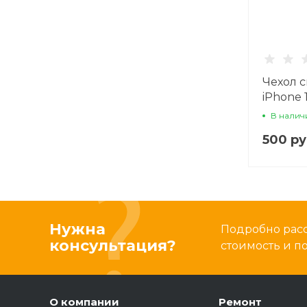
Чехол 
iPhone 
защитой
В налич
прозра
500 ру
Нужна
Подробно расс
консультация?
стоимость и 
О компании
Ремонт