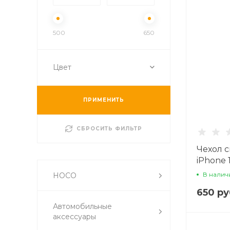
500
650
Цвет
ПРИМЕНИТЬ
СБРОСИТЬ ФИЛЬТР
Чехол 
iPhone 
(MagSaf
В налич
HOCO
650 ру
Автомобильные
аксессуары