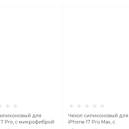
силиконовый для
Чехол силиконовый для
17 Pro, с микрофиброй
iPhone 17 Pro Max, с
 с защитой камеры, X-
микрофиброй внутри, с