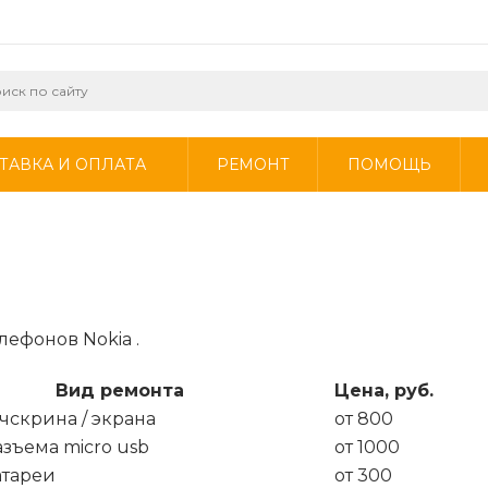
ТАВКА И ОПЛАТА
РЕМОНТ
ПОМОЩЬ
лефонов Nokia .
Вид ремонта
Цена, руб.
чскрина / экрана
от 800
зъема micro usb
от 1000
атареи
от 300