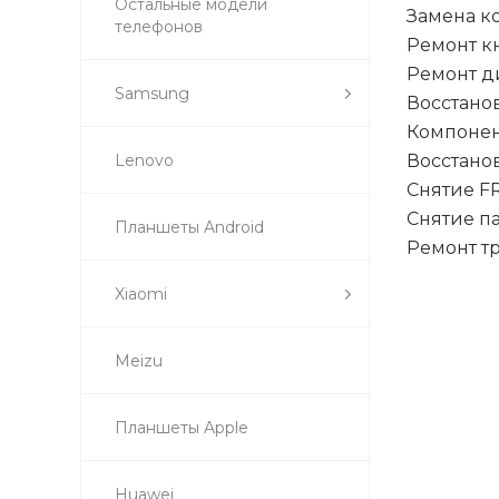
Остальные модели
Замена к
телефонов
Ремонт к
Ремонт д
Samsung
Восстано
Компонен
Lenovo
Восстано
Снятие F
Снятие п
Планшеты Android
Ремонт т
Xiaomi
Meizu
Планшеты Apple
Huawei