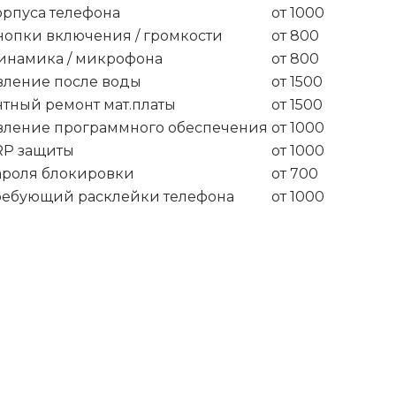
орпуса телефона
от 1000
нопки включения / громкости
от 800
инамика / микрофона
от 800
вление после воды
от 1500
тный ремонт мат.платы
от 1500
вление программного обеспечения
от 1000
RP защиты
от 1000
ароля блокировки
от 700
ребующий расклейки телефона
от 1000