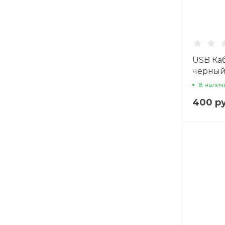
USB Каб
черны
В налич
400 ру