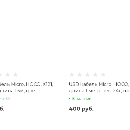
ель Micro, HOCO, X121,
USB Кабель Micro, HOCO,
длина 1.5м, цвет
длина 1 метр, вес: 24г, цв
й
белый
ии
39
В наличии
4
б.
400 руб.