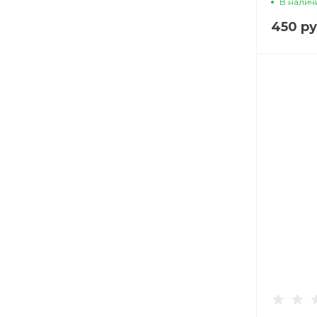
В налич
450 ру