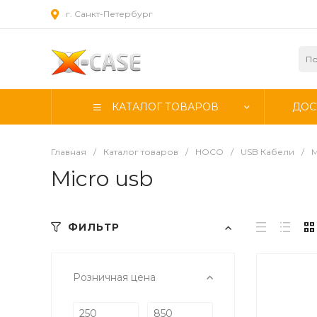
г. Санкт-Петербург
КАТАЛОГ ТОВАРОВ
ДОС
Главная
/
Каталог товаров
/
HOCO
/
USB Кабели
/
M
Micro usb
ФИЛЬТР
Розничная цена