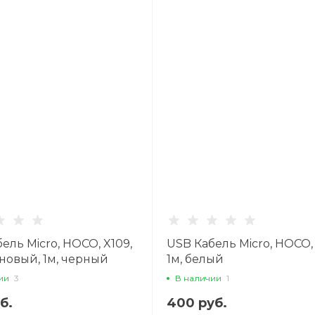
ель Micro, HOCO, X109,
USB Кабель Micro, HOCO, 
новый, 1м, черный
1м, белый
ии
3
В наличии
1
б.
400 руб.