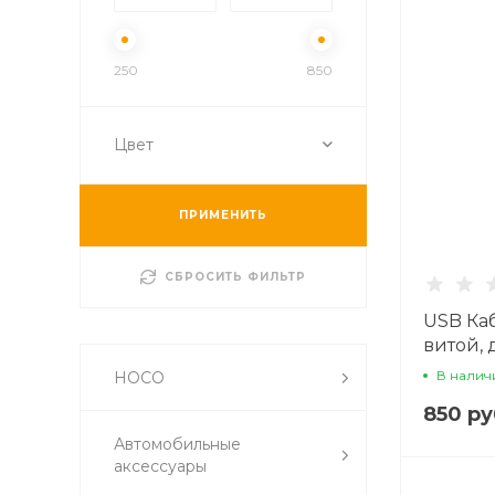
250
850
Цвет
ПРИМЕНИТЬ
СБРОСИТЬ ФИЛЬТР
USB Каб
витой, 
черны
В налич
HOCO
850 ру
Автомобильные
аксессуары