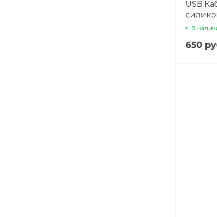
USB Каб
силико
В налич
650 ру