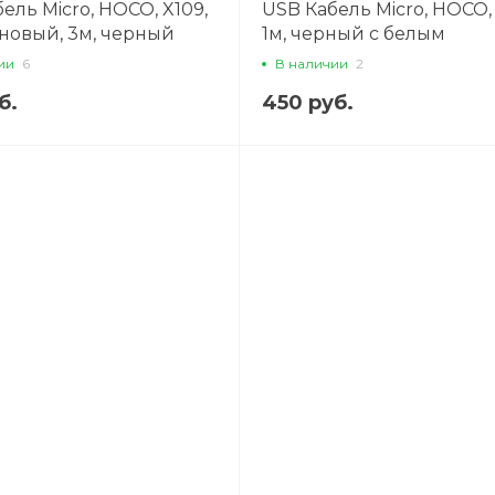
ель Micro, HOCO, X109,
USB Кабель Micro, HOCO, 
новый, 3м, черный
1м, черный с белым
ии
6
В наличии
2
б.
450 руб.