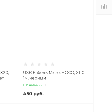
Пн-Вс 10:00-20:00
г. Санкт-Петербург,
Волковский проспект
32, ТК «Радиус» Магазин
X-CASE, 1 этаж,
помещение 1-9
Пн-Вс 10:00-22:00
+7 (911) 132-74-83
г. Санкт-Петербург, пр.
Стачек д. 99, ТРК
"Континент на Стачек",
магазин X-CASE, 1 этаж,
помещение 1-04
Пн-Вс 10:00-22:00
+7 (911) 022-70-21
 X20,
USB Кабель Micro, HOCO, X110,
г. Санкт-Петербург,
ет
1м, черный
Балканская площадь,
дом 5 литера В, ТРК
В наличии
10
"Балканский 5", Магазин
X-Case, 1 этаж,
помещение 1-19
450 руб.
Пн-Вс 10:00-22:00
+7 (911) 194-22-45
г. Санкт-Петербург, ул.