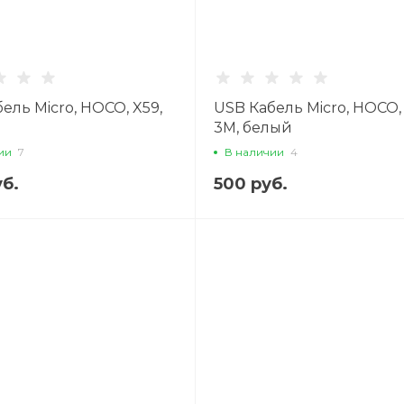
ель Micro, HOCO, X59,
USB Кабель Micro, HOCO,
й
3M, белый
ии
7
В наличии
4
б.
500 руб.