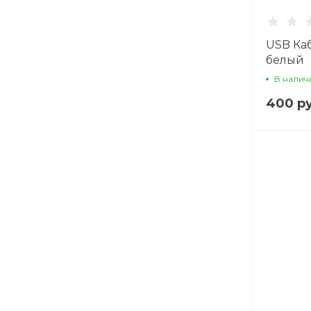
USB Каб
белый
В налич
400 ру