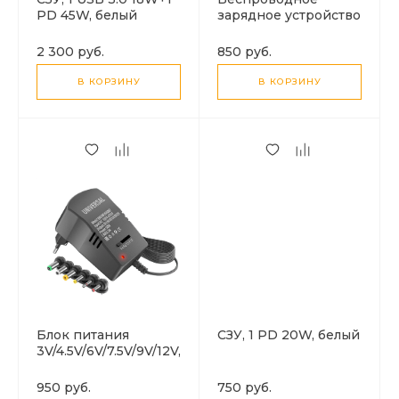
PD 45W, белый
зарядное устройство
для часов iWatch, без
кабеля, белый
2 300 руб.
850 руб.
В КОРЗИНУ
В КОРЗИНУ
Блок питания
СЗУ, 1 PD 20W, белый
3V/4.5V/6V/7.5V/9V/12V,
3A, 30W,
универсальный
950 руб.
750 руб.
регулируемый с