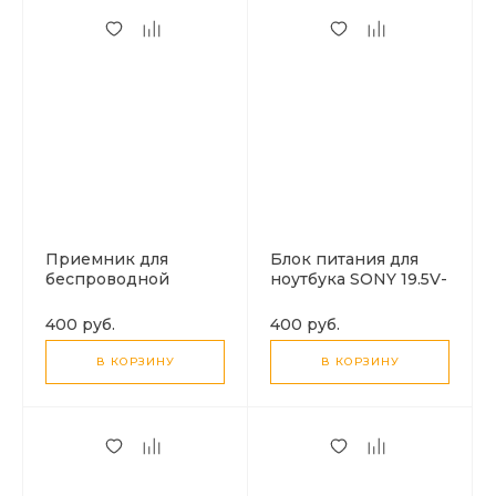
Приемник для
Блок питания для
беспроводной
ноутбука SONY 19.5V-
зарядки Type-C USB,
3.3A
черный
400 руб.
400 руб.
В КОРЗИНУ
В КОРЗИНУ