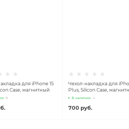
акладка для iPhone 15
Чехол-накладка для iPho
ilicon Case, магнитный
Plus, Silicon Case, магни
e), без лого, X-CASE,
(MagSafe), без лого, X-CA
ии
8
В наличии
4
синий
черный
б.
700 руб.