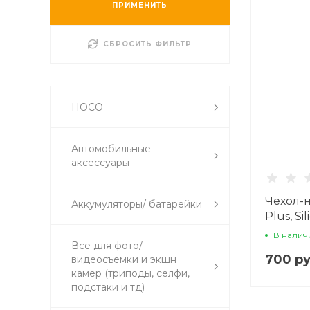
ПРИМЕНИТЬ
СБРОСИТЬ ФИЛЬТР
HOCO
Автомобильные
аксессуары
Чехол-н
Аккумуляторы/ батарейки
Plus, S
(MagSaf
В налич
Все для фото/
темно-
700 ру
видеосъемки и экшн
камер (триподы, селфи,
подстаки и тд)