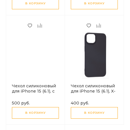
В КОРЗИНУ
В КОРЗИНУ
Чехол силиконовый
Чехол силиконовый
для iPhone 15 (6.1), с
для iPhone 15 (6.1), X-
микрофиброй
CASE, черный
внутри, с защитой
500 руб.
400 руб.
камеры, X-CASE,
черный
В КОРЗИНУ
В КОРЗИНУ