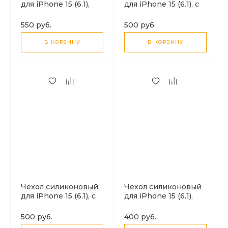
для iPhone 15 (6.1),
для iPhone 15 (6.1), с
Магнитный
карманом для карты,
(MagSafe), X-CASE,
X-CASE, прозрачный
550 руб.
500 руб.
прозрачный
В КОРЗИНУ
В КОРЗИНУ
Чехол силиконовый
Чехол силиконовый
для iPhone 15 (6.1), с
для iPhone 15 (6.1),
карманом для карты,
усиленные края, с
с защитой камеры, X-
защитой камеры, X-
500 руб.
400 руб.
CASE, затемненный
CASE, прозрачный