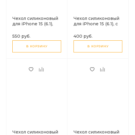
Чехол силиконовый
Чехол силиконовый
для iPhone 15 (6.1),
для iPhone 15 (6.1), с
Магнитный
защитой камеры, X-
(MagSafe), X-CASE,
CASE, прозрачный
550 руб.
400 руб.
черный
В КОРЗИНУ
В КОРЗИНУ
Чехол силиконовый
Чехол силиконовый