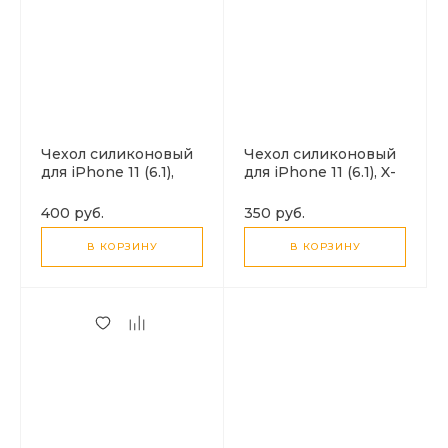
Чехол силиконовый
Чехол силиконовый
для iPhone 11 (6.1),
для iPhone 11 (6.1), X-
усиленные края, с
CASE, черный
защитой камеры, X-
400 руб.
350 руб.
CASE, прозрачный
В КОРЗИНУ
В КОРЗИНУ