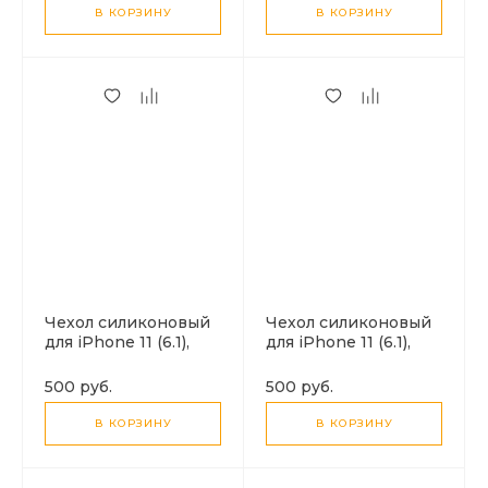
В КОРЗИНУ
В КОРЗИНУ
Чехол силиконовый
Чехол силиконовый
для iPhone 11 (6.1),
для iPhone 11 (6.1),
переливающийся, X-
переливающийся, X-
CASE, голубой с
CASE, салатово-
500 руб.
500 руб.
фиолетовым
желтый
В КОРЗИНУ
В КОРЗИНУ