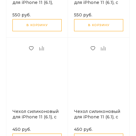
для iPhone 11 (6.1),
для iPhone 11 (6.1), с
Магнитный
карманом для карты,
(MagSafe), X-CASE,
с защитой камеры, X-
550 руб.
550 руб.
прозрачный
CASE, черный
В КОРЗИНУ
В КОРЗИНУ
Чехол силиконовый
Чехол силиконовый
для iPhone 11 (6.1), с
для iPhone 11 (6.1), с
карманом для карты,
карманом для карты,
микс, X-CASE,
X-CASE, прозрачный
450 руб.
450 руб.
затемненный