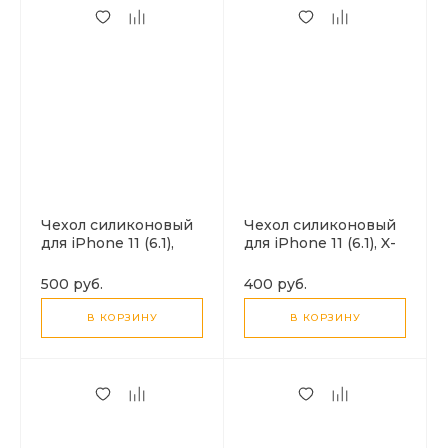
Чехол силиконовый
Чехол силиконовый
для iPhone 11 (6.1),
для iPhone 11 (6.1), X-
переливающийся, X-
CASE, прозрачный
CASE, розово-
500 руб.
400 руб.
желтый
В КОРЗИНУ
В КОРЗИНУ