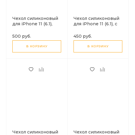
Чехол силиконовый
Чехол силиконовый
для iPhone 11 (6.1),
для iPhone 11 (6.1), с
Магнитный
карманом для карты,
(MagSafe), X-CASE,
с защитой камеры, X-
500 руб.
450 руб.
белый
CASE, затемненный
В КОРЗИНУ
В КОРЗИНУ
Чехол силиконовый
Чехол силиконовый