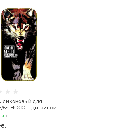
силиконовый для
6/6S, HOCO, с дизайном
ии
1
б.