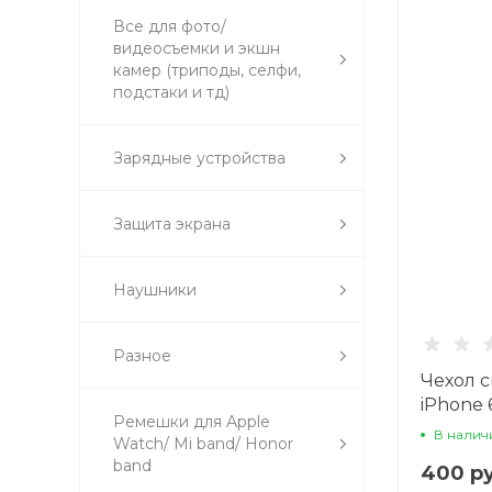
Все для фото/
видеосъемки и экшн
камер (триподы, селфи,
подстаки и тд)
Зарядные устройства
Защита экрана
Наушники
Разное
Чехол 
iPhone 
Ремешки для Apple
волк
В налич
Watch/ Mi band/ Honor
band
400 ру