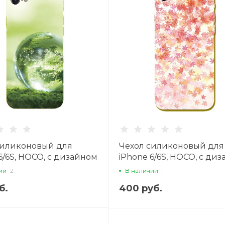
силиконовый для
Чехол силиконовый для
6/6S, HOCO, с дизайном
iPhone 6/6S, HOCO, с ди
й шарик
листья
ии
2
В наличии
1
б.
400 руб.