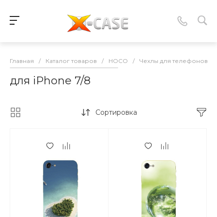
Главная
/
Каталог товаров
/
HOCO
/
Чехлы для телефонов
/
для iPhone 7/8
Сортировка