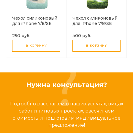
Чехол силиконовый
Чехол силиконовый
для iPhone 7/8/SE
для iPhone 7/8/SE
(2020), HOCO, с
(2020), HOCO, с
дизайном остров
дизайном зеленый
250 руб.
400 руб.
шар
В КОРЗИНУ
В КОРЗИНУ
Нужна консультация?
Подробно расскажем о наших услугах, видах
работ и типовых проектах, рассчитаем
стоимость и подготовим индивидуальное
предложение!