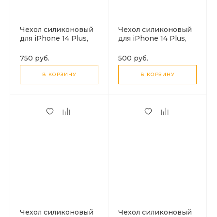
Чехол силиконовый
Чехол силиконовый
для iPhone 14 Plus,
для iPhone 14 Plus,
Магнитный
Light series TPU,
(MagSafe), HOCO,
HOCO, прозрачный
750 руб.
500 руб.
прозрачный
В КОРЗИНУ
В КОРЗИНУ
Чехол силиконовый
Чехол силиконовый