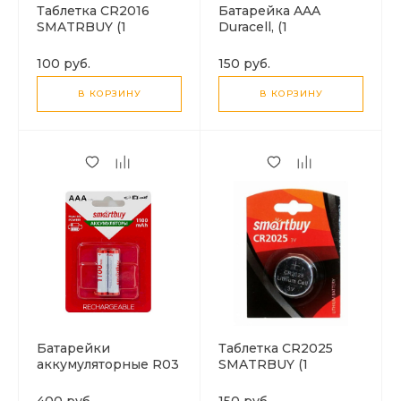
Таблетка CR2016
Батарейка AAA
SMATRBUY (1
Duracell, (1
батарейка)
батарейка)
100 руб.
150 руб.
В КОРЗИНУ
В КОРЗИНУ
Батарейки
Таблетка CR2025
аккумуляторные R03
SMATRBUY (1
AAA (1100mAч)
батарейка)
GoPower (1 штука)
400 руб.
150 руб.