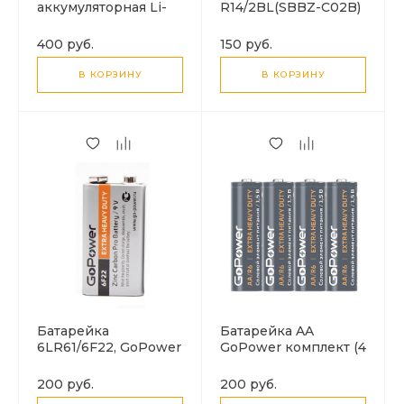
аккумуляторная Li-
R14/2BL(SBBZ-C02B)
ion 18650 (2000mAч)
GoPower (1
GoPower (1
батарейка)
400 руб.
150 руб.
Батарейка)
В КОРЗИНУ
В КОРЗИНУ
Батарейка
Батарейка AA
6LR61/6F22, GoPower
GoPower комплект (4
(крона) (1 Батарейка)
Батарейки в
комплекте)
200 руб.
200 руб.