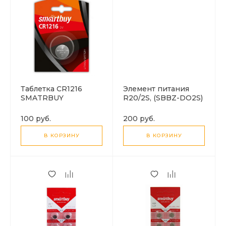
Таблетка CR1216
Элемент питания
SMATRBUY
R20/2S, (SBBZ-DO2S)
1.5V, SMARTBUY (1
Батарейка)
100 руб.
200 руб.
В КОРЗИНУ
В КОРЗИНУ