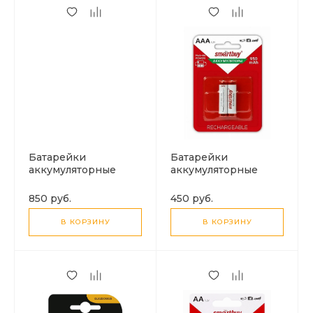
Батарейки
Батарейки
аккумуляторные
аккумуляторные
комплект 2 штуки
комплект 2 штуки
R06 AA (2500mAч)
R03 AAA (950mAч)
850 руб.
450 руб.
SMARTBUY
SMARTBUY
В КОРЗИНУ
В КОРЗИНУ