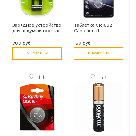
Зарядное устройство
Таблетка CR1632
для аккумяляторных
Camelion (1
батареек, GP Power
батарейка)
Bank
700 руб.
150 руб.
В КОРЗИНУ
В КОРЗИНУ