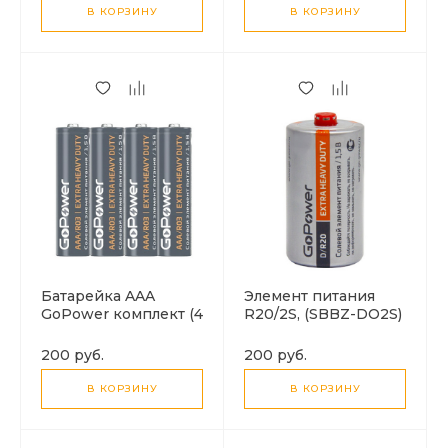
В КОРЗИНУ
В КОРЗИНУ
Батарейка AAA
Элемент питания
GoPower комплект (4
R20/2S, (SBBZ-DO2S)
Батарейки в
1.5V, GoPower (1
комплекте)
Батарейка)
200 руб.
200 руб.
В КОРЗИНУ
В КОРЗИНУ