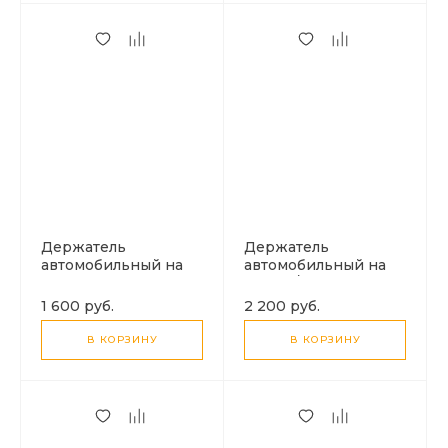
серый
Держатель
Держатель
автомобильный на
автомобильный на
решетку Magsafe с
стекло/торпеду
беспроводной
магнитный, H86,
1 600 руб.
2 200 руб.
зарядкой, HW17,
HOCO, серый
HOCO, фиолетовый
В КОРЗИНУ
В КОРЗИНУ