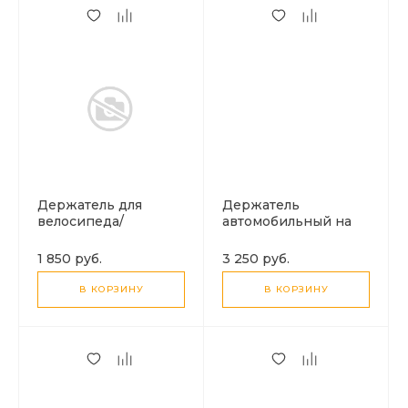
Держатель для
Держатель
велосипеда/
автомобильный на
мотоцикла, H110,
решетку Magsafe с
HOCO,
беспроводной
1 850 руб.
3 250 руб.
водонепроницаемый,
зарядкой, HW36,
черный
HOCO, черный
В КОРЗИНУ
В КОРЗИНУ