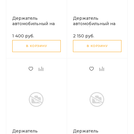
Держатель
Держатель
автомобильный на
автомобильный на
торпеду магнитный,
стекло/торпеду
H97, HOCO, черный
магнитный
1 400 руб.
2 150 руб.
(присоска), H105,
HOCO, черный
В КОРЗИНУ
В КОРЗИНУ
Держатель
Держатель