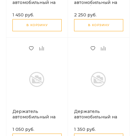
автомобильный на
автомобильный на
решетку магнитный,
стекло/торпеду, H89,
CA52, HOCO, черно-
HOCO, черный
1 450 руб.
2 250 руб.
серый
В КОРЗИНУ
В КОРЗИНУ
Держатель
Держатель
автомобильный на
автомобильный на
торпеду магнитный,
решетку магнитный,
H108, HOCO, черный
H106, HOCO, черный
1 050 руб.
1 350 руб.