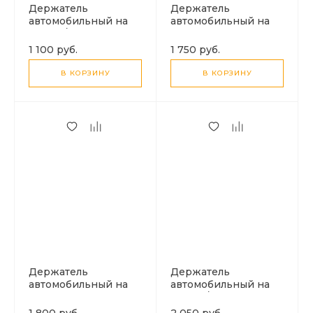
Держатель
Держатель
автомобильный на
автомобильный на
стекло/торпеду
торпеду магнитный,
выдвижной, H79,
H83, HOCO,
1 100 руб.
1 750 руб.
HOCO, черный
металлический,
серый
В КОРЗИНУ
В КОРЗИНУ
Держатель
Держатель
автомобильный на
автомобильный на
решетку с
стекло/торпеду
беспроводной
выдвижной c
1 800 руб.
2 050 руб.