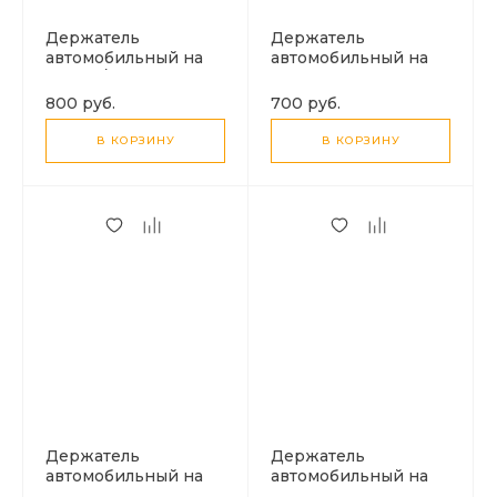
Держатель
Держатель
автомобильный на
автомобильный на
стекло/торпеду, H76,
решетку, H75, HOCO,
HOCO, для
для телефонов 4.5-7.0
800 руб.
700 руб.
телефонов 4.5-7.0
дюймов, серый
дюймов, серый
В КОРЗИНУ
В КОРЗИНУ
Держатель
Держатель
автомобильный на
автомобильный на
торпеду магнитный,
решетку магнитный,