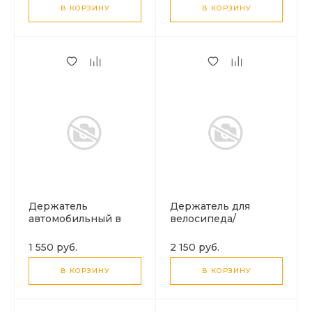
В КОРЗИНУ
В КОРЗИНУ
Держатель
Держатель для
автомобильный в
велосипеда/
подголовник, H99,
мотоцикла, H95,
HOCO, магнитный,
HOCO,
1 550 руб.
2 150 руб.
черный
влагозащитный,
черный
В КОРЗИНУ
В КОРЗИНУ