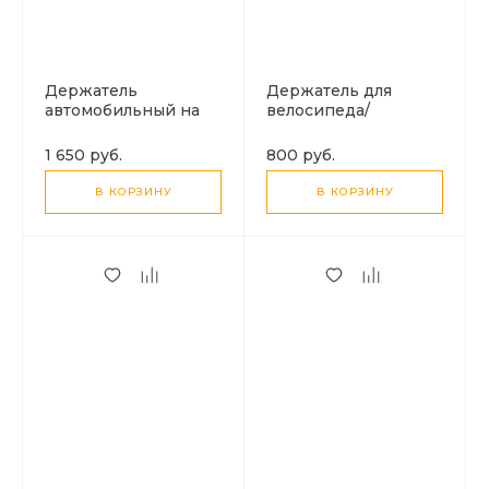
Держатель
Держатель для
автомобильный на
велосипеда/
экран, H93, HOCO,
мотоцикла, H85,
вес: 67 г, черный
HOCO, вес: 115 г, цвет
1 650 руб.
800 руб.
черный
В КОРЗИНУ
В КОРЗИНУ