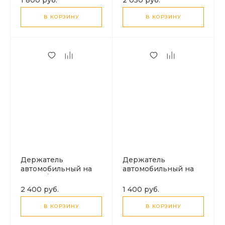
зарядкой, HW35,
беспроводной
HOCO,
зарядкой, HW34,
В КОРЗИНУ
В КОРЗИНУ
металлический
HOCO,
серый
металлический
серый
Держатель
Держатель
автомобильный на
автомобильный на
стекло/торпеду
торпеду с
выдвижной c
беспроводной
2 400 руб.
1 400 руб.
беспроводной
зарядкой, HW31,
зарядкой, HW32,
HOCO,
В КОРЗИНУ
В КОРЗИНУ
HOCO,
металлический
металлический
серый