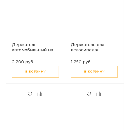
Держатель
Держатель для
автомобильный на
велосипеда/
стекло/торпеду
мотоцикла, H91,
магнитный
HOCO, вес: 138 г,
2 200 руб.
1 250 руб.
(присоска), H92,
черный
HOCO, черный
В КОРЗИНУ
В КОРЗИНУ