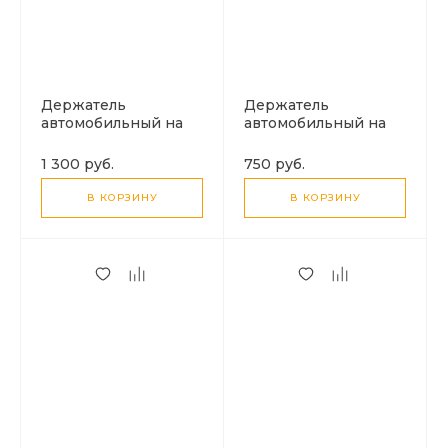
Держатель
Держатель
автомобильный на
автомобильный на
решетку, H80, HOCO,
решетку, H78, HOCO,
для телефонов 6.1-7
для телефонов 4.5-7
1 300 руб.
750 руб.
дюймов, серый
дюймов, серый
В КОРЗИНУ
В КОРЗИНУ