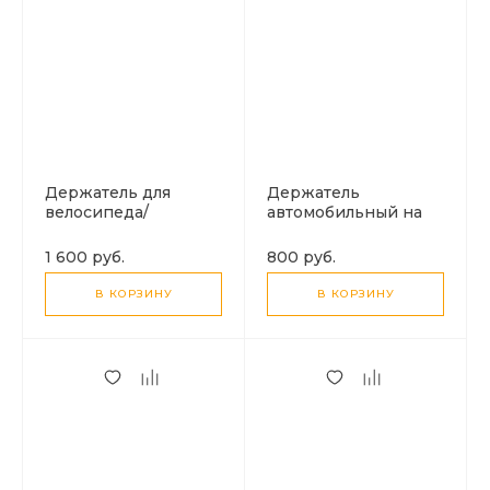
Держатель для
Держатель
велосипеда/
автомобильный на
мотоцикла, H82,
торпеду, H81, HOCO,
HOCO, для
серый
1 600 руб.
800 руб.
телефонов 4.5-7.0
дюймов, серый
В КОРЗИНУ
В КОРЗИНУ