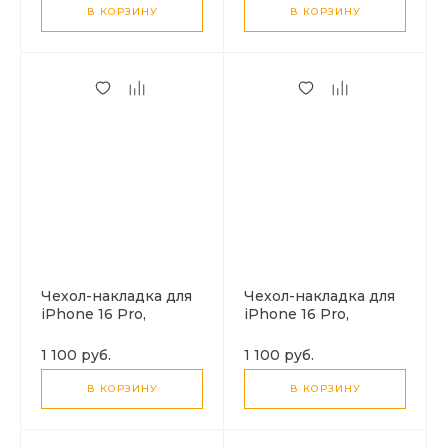
черный
В КОРЗИНУ
В КОРЗИНУ
Чехол-накладка для
Чехол-накладка для
iPhone 16 Pro,
iPhone 16 Pro,
экокожа, магнитный
экокожа, магнитный
(MagSafe), без лого,
(MagSafe), без лого,
1 100 руб.
1 100 руб.
X-CASE, темно-
X-CASE, черный
зеленый
В КОРЗИНУ
В КОРЗИНУ