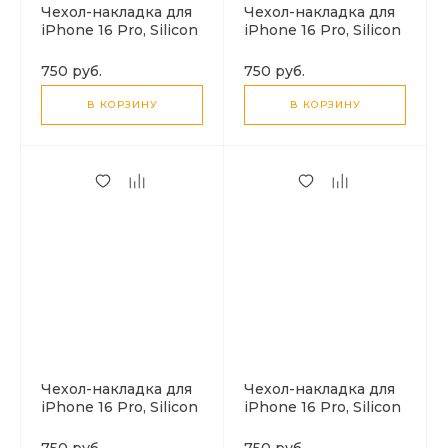
Чехол-накладка для
Чехол-накладка для
iPhone 16 Pro, Silicon
iPhone 16 Pro, Silicon
Case, магнитный
Case, магнитный
(MagSafe), без лого,
(MagSafe), без лого,
750 руб.
750 руб.
X-CASE, угольно-
X-CASE, сиреневый
серый
В КОРЗИНУ
В КОРЗИНУ
Чехол-накладка для
Чехол-накладка для
iPhone 16 Pro, Silicon
iPhone 16 Pro, Silicon
Case, магнитный
Case, магнитный
(MagSafe), без лого,
(MagSafe), без лого,
750 руб.
750 руб.