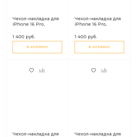
Чехол-накладка для
Чехол-накладка для
iPhone 16 Pro,
iPhone 16 Pro,
глянцевый,
глянцевый,
магнитный (MagSafe),
магнитный (MagSafe),
1 400 руб.
1 400 руб.
без лого, X-CASE,
без лого, X-CASE,
бежевый
белый
В КОРЗИНУ
В КОРЗИНУ
Чехол-накладка для
Чехол-накладка для