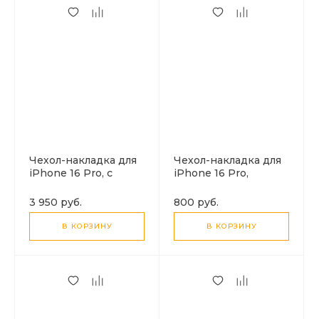
Чехол-накладка для
Чехол-накладка для
iPhone 16 Pro, с
iPhone 16 Pro,
экраном, без лого, X-
камуфляж,
CASE, черный
магнитный (MagSafe),
3 950 руб.
800 руб.
без лого, X-CASE,
черный
В КОРЗИНУ
В КОРЗИНУ