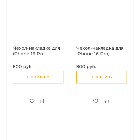
Чехол-накладка для
Чехол-накладка для
iPhone 16 Pro,
iPhone 16 Pro,
камуфляж,
камуфляж,
магнитный (MagSafe),
магнитный (MagSafe),
800 руб.
800 руб.
без лого, X-CASE,
без лого, X-CASE,
синий
зеленый
В КОРЗИНУ
В КОРЗИНУ