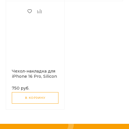
Чехол-накладка для
iPhone 16 Pro, Silicon
Case, магнитный
(MagSafe), без лого,
750 руб.
X-CASE, белый
В КОРЗИНУ