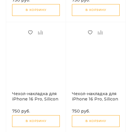
X-CASE, синий
X-CASE, светло-
голубой
В КОРЗИНУ
В КОРЗИНУ
Чехол-накладка для
Чехол-накладка для
iPhone 16 Pro, Silicon
iPhone 16 Pro, Silicon
Case, магнитный
Case, магнитный
(MagSafe), без лого,
(MagSafe), без лого,
750 руб.
750 руб.
X-CASE, коричневый
X-CASE, бежевый
В КОРЗИНУ
В КОРЗИНУ