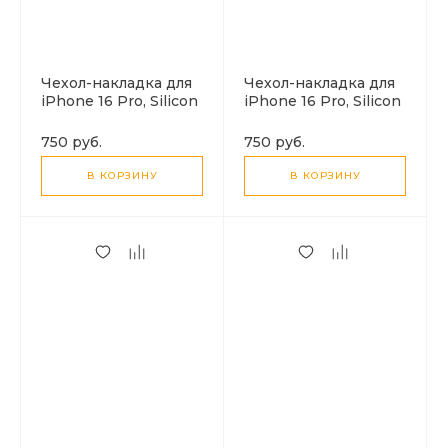
Чехол-накладка для
Чехол-накладка для
iPhone 16 Pro, Silicon
iPhone 16 Pro, Silicon
Case, магнитный
Case, магнитный
(MagSafe), без лого,
(MagSafe), без лого,
750 руб.
750 руб.
X-CASE, ярко-
X-CASE, черный
розовый
В КОРЗИНУ
В КОРЗИНУ