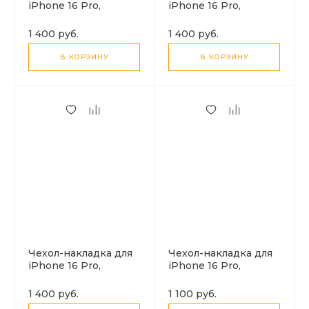
iPhone 16 Pro,
iPhone 16 Pro,
глянцевый,
глянцевый,
магнитный (MagSafe),
магнитный (MagSafe),
1 400 руб.
1 400 руб.
без лого, X-CASE,
без лого, X-CASE,
бирюзовый
фиолетовый
В КОРЗИНУ
В КОРЗИНУ
Чехол-накладка для
Чехол-накладка для
iPhone 16 Pro,
iPhone 16 Pro,
глянцевый,
экокожа, магнитный
магнитный (MagSafe),
(MagSafe), без лого,
1 400 руб.
1 100 руб.
без лого, X-CASE,
X-CASE, синий