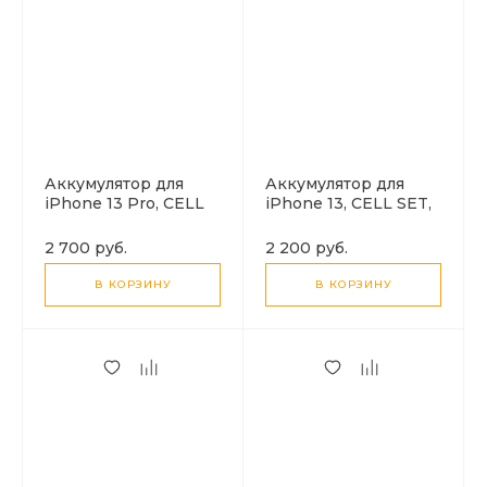
Аккумулятор для
Аккумулятор для
iPhone 13 Pro, CELL
iPhone 13, CELL SET,
SET, набор без
набор без шлейфа,
шлейфа, для
для перепайки
2 700 руб.
2 200 руб.
перепайки
В КОРЗИНУ
В КОРЗИНУ