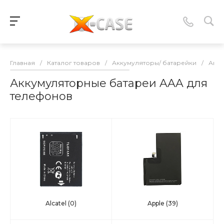
Главная
/
Каталог товаров
/
Аккумуляторы/ батарейки
/
Акку
Аккумуляторные батареи AAA для
телефонов
Alcatel
(0)
Apple
(39)