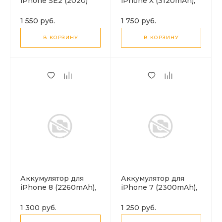
iPhone SE2 (2020)
iPhone X (3120mAh),
(2260mAh), HOCO
HOCO J112 Pro
J112
1 550 руб.
1 750 руб.
В КОРЗИНУ
В КОРЗИНУ
Аккумулятор для
Аккумулятор для
iPhone 8 (2260mAh),
iPhone 7 (2300mAh),
HOCO J112 Pro
HOCO J112 Pro
1 300 руб.
1 250 руб.