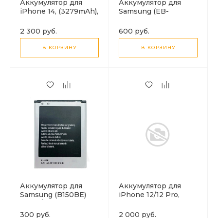
Аккумулятор для
Аккумулятор для
iPhone 14, (3279mAh),
Samsung (EB-
HOCO J112
BG800BBE) SM-
G800F, Galaxy S5
2 300 руб.
600 руб.
Mini, AAA
В КОРЗИНУ
В КОРЗИНУ
Аккумулятор для
Аккумулятор для
Samsung (B150BE)
iPhone 12/12 Pro,
I8260/I8262, Galaxy
(2815mAh), HOCO J112
Core Duos, AAA
300 руб.
2 000 руб.