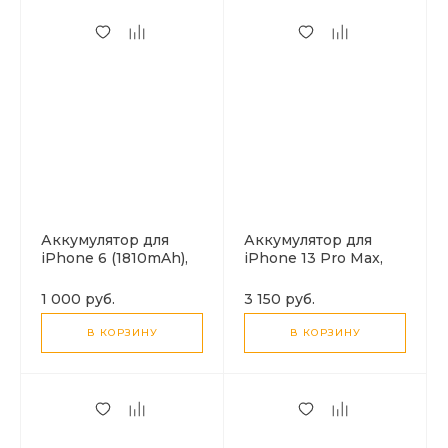
Аккумулятор для
Аккумулятор для
iPhone 6 (1810mAh),
iPhone 13 Pro Max,
HOCO J112
CELL SET, набор без
шлейфа, для
1 000 руб.
3 150 руб.
перепайки
В КОРЗИНУ
В КОРЗИНУ