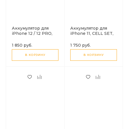
Аккумулятор для
Аккумулятор для
iPhone 12 / 12 PRO,
iPhone 11, CELL SET,
CELL SET, набор без
набор без шлейфа,
шлейфа, для
для перепайки
1 850 руб.
1 750 руб.
перепайки
В КОРЗИНУ
В КОРЗИНУ