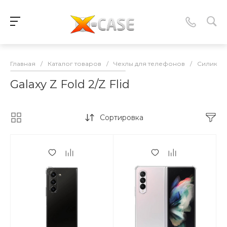
Главная
/
Каталог товаров
/
Чехлы для телефонов
/
Силикон
Galaxy Z Fold 2/Z Flid
Сортировка