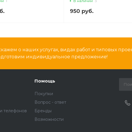
ии
1
В наличии
3
б.
950 руб.
кажем о наших услугах, видах работ и типовых проек
подготовим индивидуальное предложение!
Помощь
Покупки
Вопрос - ответ
и телефонов
Бренды
Возможности