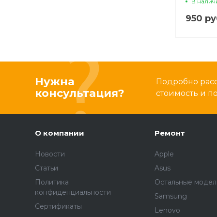
В налич
950 ру
Нужна
Подробно расс
консультация?
стоимость и 
О компании
Ремонт
Новости
Apple
Статьи
Asus
Политика
Остальные модел
конфиденциальности
Samsung
Сертификаты
Lenovo