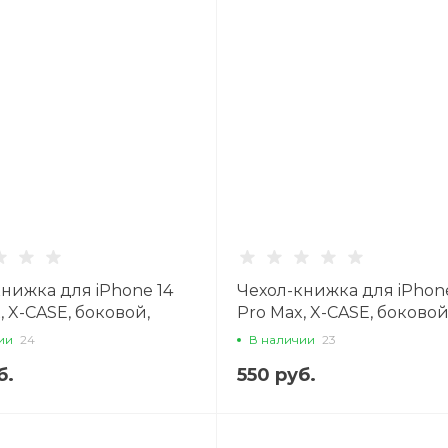
нижка для iPhone 14
Чехол-книжка для iPhone
, X-CASE, боковой,
Pro Max, X-CASE, боковой
черный
ии
24
В наличии
23
б.
550 руб.