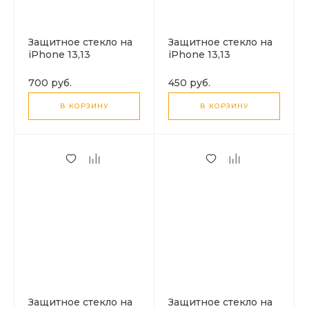
Защитное стекло на
Защитное стекло на
iPhone 13,13
iPhone 13,13
Pro,14,16e,17e, HOCO,
Pro,14,16e,17e, HOCO,
G777 Plus, anti-static,
G777, anti-static,
700 руб.
450 руб.
антишпион, черное
черное
В КОРЗИНУ
В КОРЗИНУ
Защитное стекло на
Защитное стекло на