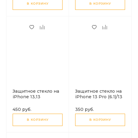
черное
glass, черное
В КОРЗИНУ
В КОРЗИНУ
Защитное стекло на
Защитное стекло на
iPhone 13,13
iPhone 13 Pro (6.1)/13
Pro,14,16e,17e, HOCO,
Pro Max (6.7) G13,
G11, Full screen HD
HOCO, на заднюю
450 руб.
350 руб.
privacy protection
камеру, черное
tempered glass,
В КОРЗИНУ
В КОРЗИНУ
черное