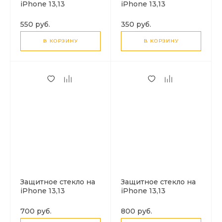
iPhone 13,13
iPhone 13,13
Pro,14,16e,17e, HOCO,
Pro,14,16e,17e, HOCO,
A777, HD, черное
G15, Guardian shield
550 руб.
350 руб.
series full-screen
anti-spy, черное
В КОРЗИНУ
В КОРЗИНУ
Защитное стекло на
Защитное стекло на
iPhone 13,13
iPhone 13,13
Pro,14,16e,17e, HOCO,
Pro,14,16e,17e, HOCO,
A34, 9D large arc
A32, AR Anti-
700 руб.
800 руб.
dustproof glass,
reflection tempered