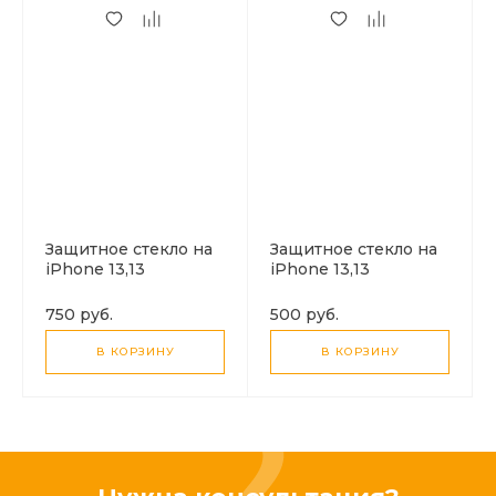
Защитное стекло на
Защитное стекло на
iPhone 13,13
iPhone 13,13
Pro,14,16e,17e, HOCO,
Pro,14,16e,17e, HOCO,
A12 Pro, Privacy Nano
G8, 3D Full screen
750 руб.
500 руб.
3D, черное
fine edge anti-fall
tempered glass,
В КОРЗИНУ
В КОРЗИНУ
черное